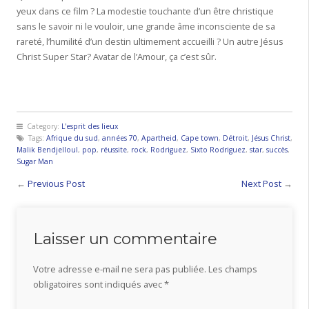
yeux dans ce film ? La modestie touchante d’un être christique
sans le savoir ni le vouloir, une grande âme inconsciente de sa
rareté, l’humilité d’un destin ultimement accueilli ? Un autre Jésus
Christ Super Star? Avatar de l’Amour, ça c’est sûr.
Category:
L'esprit des lieux
Tags:
Afrique du sud
,
années 70
,
Apartheid
,
Cape town
,
Détroit
,
Jésus Christ
,
Malik Bendjelloul
,
pop
,
réussite
,
rock
,
Rodriguez
,
Sixto Rodriguez
,
star
,
succès
,
Sugar Man
←
Previous Post
Next Post
→
Laisser un commentaire
Votre adresse e-mail ne sera pas publiée.
Les champs
obligatoires sont indiqués avec
*