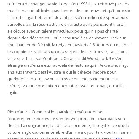
refusera de changer sa vie. Lorsqu’en 1998 il est retrouvé par des
musiciens sud-africains passionnés de son œuvre et qu’il joue six
concerts à guichet fermé devant près d’un million de spectateurs
survoltés par la résurrection d’un artiste qu’ils pensaient mort, il
s’exécute avec un talent miraculeux pour qui n’a pas chanté
depuis des décennies….puis retourne à sa vie d’avant. Back sur
son chantier de Détroit, la neige en baskets à 6 heures du matin et
les copains travailleurs un peu surpris de le retrouver, car ils ont
vu le spectacle sur Youtube. « On aurait dit Woodstock !! » s’en
étrangle un d’entre eux, au-delà de l’estomaqué. Re-belote, vingt
ans auparavant, c’est l’Australie qui le détecte, l’adore pour
quelques concerts. Avion, carrosse en limo, Sixto monte sur
scène, livre une prestation enchanteresse….et repart, citrouille
again.
Rien d’autre. Comme si les paroles irrévérencieuses,
foncièrement rebelles de son œuvre, prenaient chair dans son
destin. La congruence, la fidélité à soi-même, l’intégrité – ce que la
culture anglo-saxonne célèbre d’un « walk your talk » ou la mise en