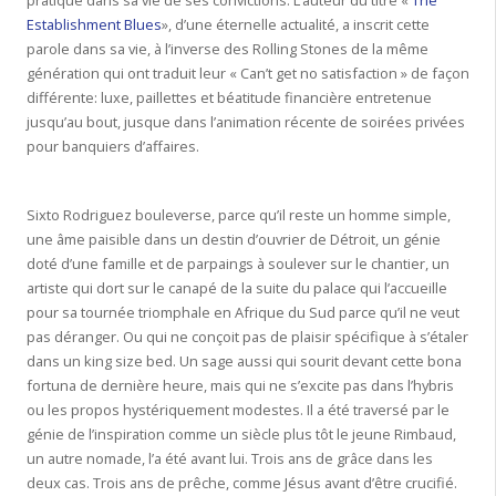
pratique dans sa vie de ses convictions. L’auteur du titre «
The
Establishment Blues
», d’une éternelle actualité, a inscrit cette
parole dans sa vie, à l’inverse des Rolling Stones de la même
génération qui ont traduit leur « Can’t get no satisfaction » de façon
différente: luxe, paillettes et béatitude financière entretenue
jusqu’au bout, jusque dans l’animation récente de soirées privées
pour banquiers d’affaires.
Sixto Rodriguez bouleverse, parce qu’il reste un homme simple,
une âme paisible dans un destin d’ouvrier de Détroit, un génie
doté d’une famille et de parpaings à soulever sur le chantier, un
artiste qui dort sur le canapé de la suite du palace qui l’accueille
pour sa tournée triomphale en Afrique du Sud parce qu’il ne veut
pas déranger. Ou qui ne conçoit pas de plaisir spécifique à s’étaler
dans un king size bed. Un sage aussi qui sourit devant cette bona
fortuna de dernière heure, mais qui ne s’excite pas dans l’hybris
ou les propos hystériquement modestes. Il a été traversé par le
génie de l’inspiration comme un siècle plus tôt le jeune Rimbaud,
un autre nomade, l’a été avant lui. Trois ans de grâce dans les
deux cas. Trois ans de prêche, comme Jésus avant d’être crucifié.