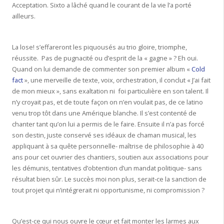
Acceptation. Sixto a lâché quand le courant de la vie l’a porté
ailleurs.
La lose! s’effareront les piquousés au trio gloire, triomphe,
réussite. Pas de pugnacité ou d’esprit de la « gagne » ? Eh oui.
Quand on lui demande de commenter son premier album «
Cold
fact
», une merveille de texte, voix, orchestration, il conclut « J’ai fait
de mon mieux », sans exaltation ni foi particulière en son talent. Il
n’y croyait pas, et de toute façon on n’en voulait pas, de ce latino
venu trop tôt dans une Amérique blanche. Il s’est contenté de
chanter tant qu’on lui a permis de le faire. Ensuite il n’a pas forcé
son destin, juste conservé ses idéaux de chaman musical, les
appliquant à sa quête personnelle- maîtrise de philosophie à 40
ans pour cet ouvrier des chantiers, soutien aux associations pour
les démunis, tentatives d’obtention d’un mandat politique- sans
résultat bien sûr. Le succès moi non plus, serait-ce la sanction de
tout projet qui n’intégrerait ni opportunisme, ni compromission ?
Qu’est-ce qui nous ouvre le cœur et fait monter les larmes aux