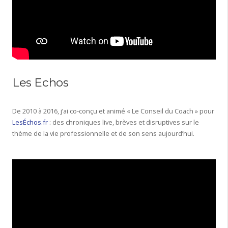
Les Echos
De 2010 à 2016, j’ai co-conçu et animé « Le Conseil du Coach » pour
LesÉchos.fr
: des chroniques live, brèves et disruptives sur le
thème de la vie professionnelle et de son sens aujourd’hui.