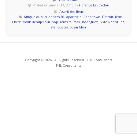
Leave a Comment
Posted on janvier 14, 2013 by
Florence Lautredou
moi
L'esprit des lieux
non
Afrique du sud
,
années 70
,
Apartheid
,
Cape town
,
Détroit
,
Jésus
plus
Christ
,
Malik Bendjelloul
,
pop
,
réussite
,
rock
,
Rodriguez
,
Sixto Rodriguez
,
star
,
succès
,
Sugar Man
» »
Copyright © 2026 · All Rights Reserved · FHL Consultants
FHL Consultants