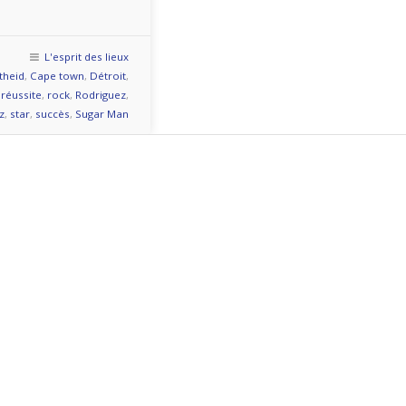
L'esprit des lieux
theid
,
Cape town
,
Détroit
,
,
réussite
,
rock
,
Rodriguez
,
z
,
star
,
succès
,
Sugar Man