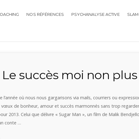
OACHING
NOS RÉFÉRENCES
PSYCHANALYSE ACTIVE
SLAM
 Le succès moi non plus
 l’année où nous nous gargarisons via mails, courriers ou expressio
 de vœux de bonheur, amour et succès marmonnés sans trop regard
ur 2013. Celui que délivre « Sugar Man », un film de Malik Bendjello
un conte …
« «