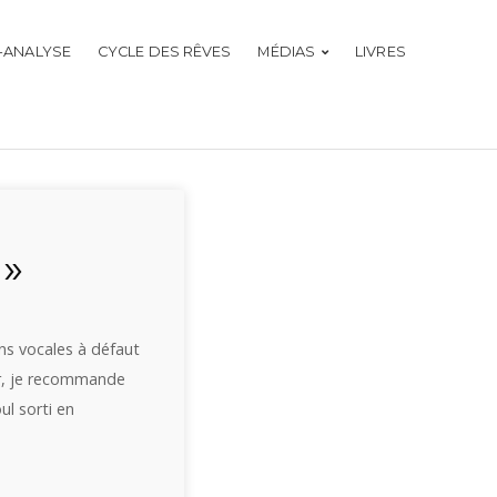
-ANALYSE
CYCLE DES RÊVES
MÉDIAS
LIVRES
 »
ns vocales à défaut
er, je recommande
ul sorti en