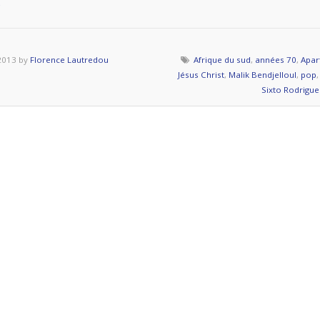
g
Le
succès
2013 by
Florence Lautredou
Afrique du sud
,
années 70
,
Apar
moi
Jésus Christ
,
Malik Bendjelloul
,
pop
non
Sixto Rodrigue
plus
» »