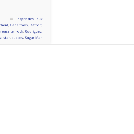
L'esprit des lieux
theid
,
Cape town
,
Détroit
,
,
réussite
,
rock
,
Rodriguez
,
z
,
star
,
succès
,
Sugar Man