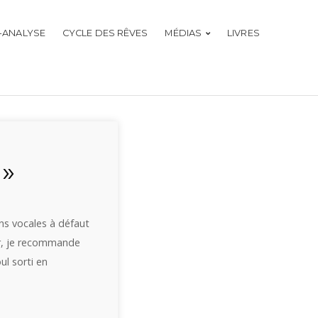
-ANALYSE
CYCLE DES RÊVES
MÉDIAS
LIVRES
 »
ns vocales à défaut
er, je recommande
ul sorti en