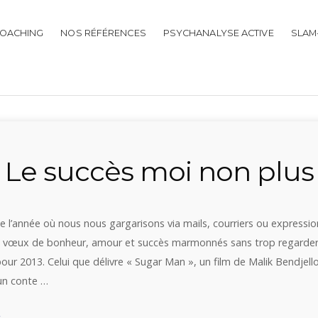
OACHING
NOS RÉFÉRENCES
PSYCHANALYSE ACTIVE
SLAM
 Le succès moi non plus
 l’année où nous nous gargarisons via mails, courriers ou expressio
 de vœux de bonheur, amour et succès marmonnés sans trop regard
ur 2013. Celui que délivre « Sugar Man », un film de Malik Bendjello
un conte …
« «