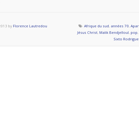
g
Le
succès
2013 by
Florence Lautredou
Afrique du sud
,
années 70
,
Apar
moi
Jésus Christ
,
Malik Bendjelloul
,
pop
non
Sixto Rodrigue
plus
» »