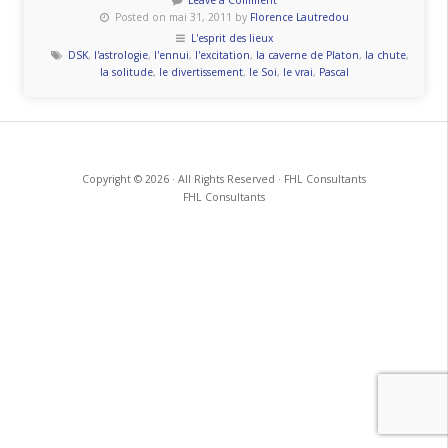
Leave a Comment
Posted on mai 31, 2011 by
Florence Lautredou
une
L'esprit des lieux
chambre? »
DSK
,
l'astrologie
,
l'ennui
,
l'excitation
,
la caverne de Platon
,
la chute
,
la solitude
,
le divertissement
,
le Soi
,
le vrai
,
Pascal
Copyright © 2026 · All Rights Reserved · FHL Consultants
FHL Consultants