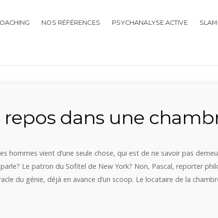
OACHING
NOS RÉFÉRENCES
PSYCHANALYSE ACTIVE
SLAM
 repos dans une chamb
des hommes vient d’une seule chose, qui est de ne savoir pas demeu
parle? Le patron du Sofitel de New York? Non, Pascal, reporter phi
racle du génie, déjà en avance d’un scoop. Le locataire de la chambr
« En
g