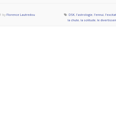
repos
dans
1 by
Florence Lautredou
DSK
,
l'astrologie
,
l'ennui
,
l'excita
une
la chute
,
la solitude
,
le divertiss
chambre? »