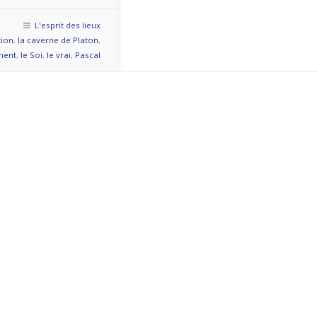
L'esprit des lieux
tion
,
la caverne de Platon
,
ement
,
le Soi
,
le vrai
,
Pascal