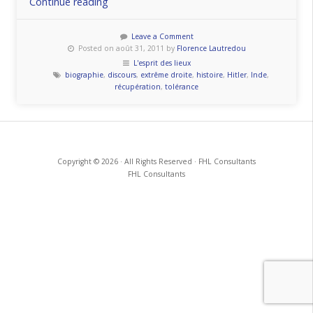
« «
Continue reading
Rencontre
du
Leave a Comment
Posted on août 31, 2011 by
Florence Lautredou
3
L'esprit des lieux
ème…
biographie
,
discours
,
extrême droite
,
histoire
,
Hitler
,
Inde
,
Reich
récupération
,
tolérance
» »
Copyright © 2026 · All Rights Reserved · FHL Consultants
FHL Consultants