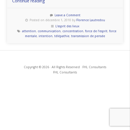
« Full
Continue reading
Intention,
les
Leave a Comment
Posted on décembre 1, 2010 by
Florence Lautredou
pouvoirs
L'esprit des lieux
de
attention
,
communication
,
concentration
,
force de l’esprit
,
force
l’esprit »
mentale
,
intention
,
télépathie
,
transmission de pensée
Copyright © 2026 · All Rights Reserved · FHL Consultants
FHL Consultants