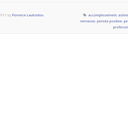
l’intox
2011 by
Florence Lautredou
accomplissement
,
activ
?
nerveuse
,
pensée positive
,
pe
» »
professi