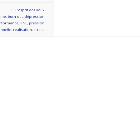
L'esprit des lieux
isme
,
burn out
,
dépression
rformance
,
PNL
,
pression
onnelle
,
réalisation
,
stress