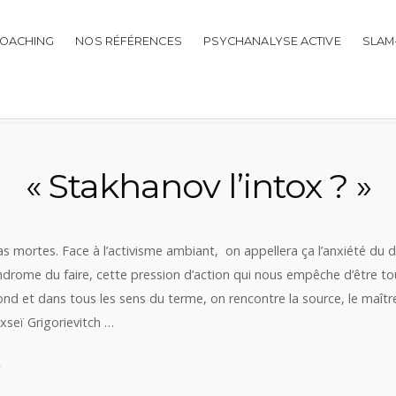
OACHING
NOS RÉFÉRENCES
PSYCHANALYSE ACTIVE
SLAM
« Stakhanov l’intox ? »
s mortes. Face à l’activisme ambiant, on appellera ça l’anxiété du 
drome du faire, cette pression d’action qui nous empêche d’être tou
ond et dans tous les sens du terme, on rencontre la source, le maître
exseï Grigorievitch …
« «
g
Stakhanov