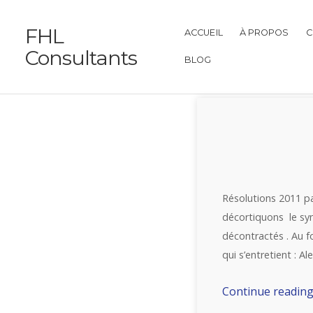
FHL
ACCUEIL
À PROPOS
C
Consultants
BLOG
Résolutions 2011 pa
décortiquons le syn
décontractés . Au f
qui s’entretient : Al
Continue readin