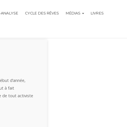
-ANALYSE
CYCLE DES RÊVES
MÉDIAS
LIVRES
début d’année,
t à fait
 de tout activiste