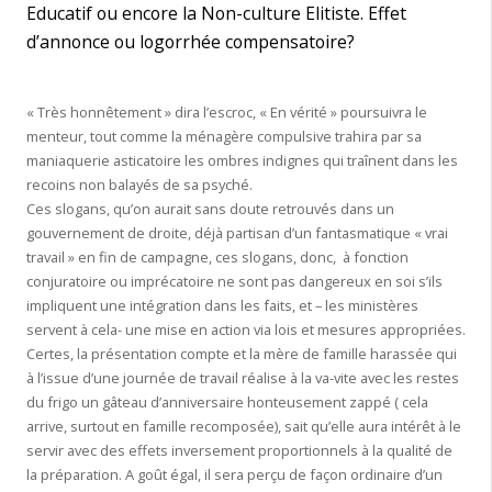
Educatif ou encore la Non-culture Elitiste. Effet
d’annonce ou logorrhée compensatoire?
« Très honnêtement » dira l’escroc, « En vérité » poursuivra le
menteur, tout comme la ménagère compulsive trahira par sa
maniaquerie asticatoire les ombres indignes qui traînent dans les
recoins non balayés de sa psyché.
Ces slogans, qu’on aurait sans doute retrouvés dans un
gouvernement de droite, déjà partisan d’un fantasmatique « vrai
travail » en fin de campagne, ces slogans, donc, à fonction
conjuratoire ou imprécatoire ne sont pas dangereux en soi s’ils
impliquent une intégration dans les faits, et – les ministères
servent à cela- une mise en action via lois et mesures appropriées.
Certes, la présentation compte et la mère de famille harassée qui
à l’issue d’une journée de travail réalise à la va-vite avec les restes
du frigo un gâteau d’anniversaire honteusement zappé ( cela
arrive, surtout en famille recomposée), sait qu’elle aura intérêt à le
servir avec des effets inversement proportionnels à la qualité de
la préparation. A goût égal, il sera perçu de façon ordinaire d’un