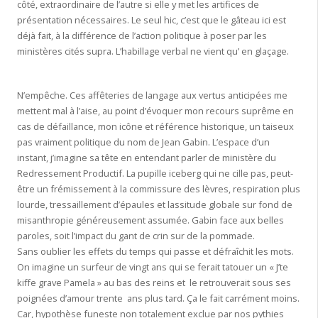
côté, extraordinaire de l’autre si elle y met les artifices de
présentation nécessaires. Le seul hic, c’est que le gâteau ici est
déjà fait, à la différence de l’action politique à poser par les
ministères cités supra. L’habillage verbal ne vient qu’ en glaçage.
N’empêche. Ces affêteries de langage aux vertus anticipées me
mettent mal à l’aise, au point d’évoquer mon recours suprême en
cas de défaillance, mon icône et référence historique, un taiseux
pas vraiment politique du nom de Jean Gabin. L’espace d’un
instant, j’imagine sa tête en entendant parler de ministère du
Redressement Productif. La pupille iceberg qui ne cille pas, peut-
être un frémissement à la commissure des lèvres, respiration plus
lourde, tressaillement d’épaules et lassitude globale sur fond de
misanthropie généreusement assumée. Gabin face aux belles
paroles, soit l’impact du gant de crin sur de la pommade.
Sans oublier les effets du temps qui passe et défraîchit les mots.
On imagine un surfeur de vingt ans qui se ferait tatouer un « J’te
kiffe grave Pamela » au bas des reins et le retrouverait sous ses
poignées d’amour trente ans plus tard. Ça le fait carrément moins.
Car, hypothèse funeste non totalement exclue par nos pythies