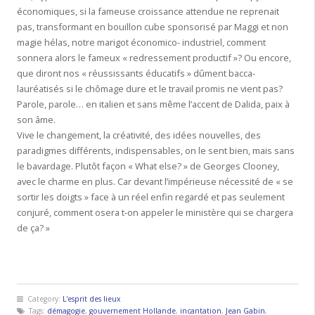
économiques, si la fameuse croissance attendue ne reprenait
pas, transformant en bouillon cube sponsorisé par Maggi et non
magie hélas, notre marigot économico- industriel, comment
sonnera alors le fameux « redressement productif »? Ou encore,
que diront nos « réussissants éducatifs » dûment bacca-
lauréatisés si le chômage dure et le travail promis ne vient pas?
Parole, parole… en italien et sans même l’accent de Dalida, paix à
son âme.
Vive le changement, la créativité, des idées nouvelles, des
paradigmes différents, indispensables, on le sent bien, mais sans
le bavardage. Plutôt façon « What else? » de Georges Clooney,
avec le charme en plus. Car devant l’impérieuse nécessité de « se
sortir les doigts » face à un réel enfin regardé et pas seulement
conjuré, comment osera t-on appeler le ministère qui se chargera
de ça? »
Category:
L'esprit des lieux
Tags:
démagogie
,
gouvernement Hollande
,
incantation
,
Jean Gabin
,