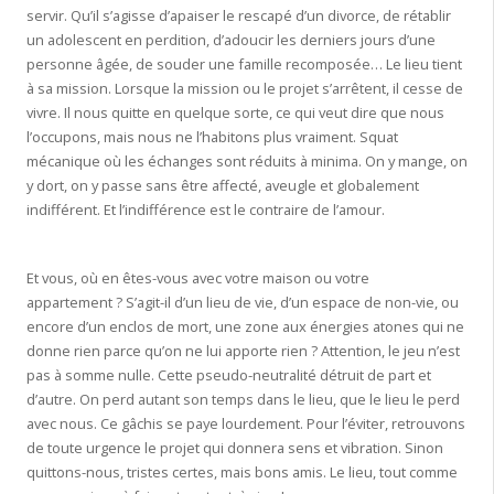
servir. Qu’il s’agisse d’apaiser le rescapé d’un divorce, de rétablir
un adolescent en perdition, d’adoucir les derniers jours d’une
personne âgée, de souder une famille recomposée… Le lieu tient
à sa mission. Lorsque la mission ou le projet s’arrêtent, il cesse de
vivre. Il nous quitte en quelque sorte, ce qui veut dire que nous
l’occupons, mais nous ne l’habitons plus vraiment. Squat
mécanique où les échanges sont réduits à minima. On y mange, on
y dort, on y passe sans être affecté, aveugle et globalement
indifférent. Et l’indifférence est le contraire de l’amour.
Et vous, où en êtes-vous avec votre maison ou votre
appartement ? S’agit-il d’un lieu de vie, d’un espace de non-vie, ou
encore d’un enclos de mort, une zone aux énergies atones qui ne
donne rien parce qu’on ne lui apporte rien ? Attention, le jeu n’est
pas à somme nulle. Cette pseudo-neutralité détruit de part et
d’autre. On perd autant son temps dans le lieu, que le lieu le perd
avec nous. Ce gâchis se paye lourdement. Pour l’éviter, retrouvons
de toute urgence le projet qui donnera sens et vibration. Sinon
quittons-nous, tristes certes, mais bons amis. Le lieu, tout comme