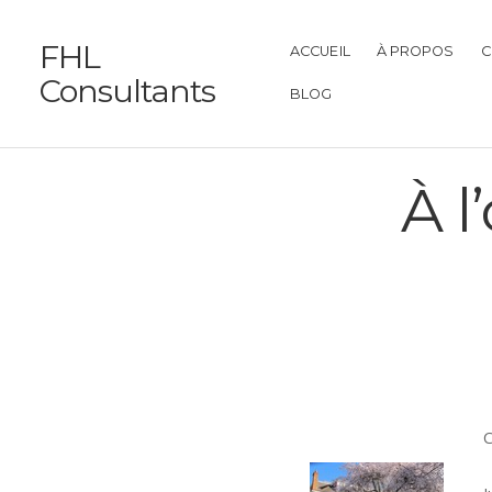
FHL
ACCUEIL
À PROPOS
C
Consultants
BLOG
À l
C