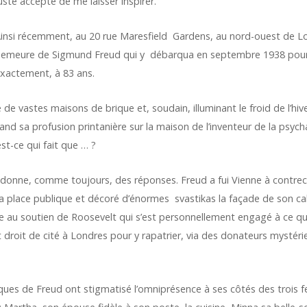
uste accepté de me laisser inspirer.
insi récemment, au 20 rue Maresfield Gardens, au nord-ouest de Lon
emeure de Sigmund Freud qui y débarqua en septembre 1938 pour 
xactement, à 83 ans.
 de vastes maisons de brique et, soudain, illuminant le froid de l’hive
pand sa profusion printanière sur la maison de l’inventeur de la psycha
est-ce qui fait que … ?
n) donne, comme toujours, des réponses. Freud a fui Vienne à contre
r la place publique et décoré d’énormes svastikas la façade de son c
ce au soutien de Roosevelt qui s’est personnellement engagé à ce que 
roit de cité à Londres pour y rapatrier, via des donateurs mystérie
iques de Freud ont stigmatisé l’omniprésence à ses côtés des trois 