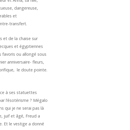
r et Anna, sa fille,
stueuse, dangereuse,
rables et
ntre-transfert.
s et de la chaise sur
 grecques et égyptiennes
 favoris ou allongé sous
er anniversaire- fleurs,
rifique, le doute pointe.
ace à ses statuettes
par l’ésotérisme ? Mégalo
s qui je ne serai pas là
, juif et âgé, Freud a
e. Et le vestige a donné