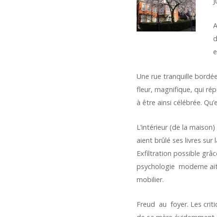
J
A
d
e
Une rue tranquille bordée
fleur, magnifique, qui ré
à être ainsi célébrée. Qu’
L’intérieur (de la maiso
aient brûlé ses livres su
Exfiltration possible grâ
psychologie moderne ait d
mobilier.
Freud au foyer. Les crit