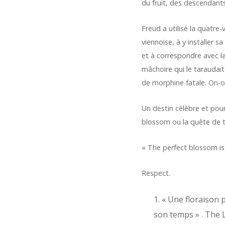
du fruit, des descendants
Freud a utilisé la quatre
viennoise, à y installer s
et à correspondre avec la 
mâchoire qui le taraudait
de morphine fatale. On-o
Un destin célèbre et pour
blossom ou la quête de t
« The perfect blossom is 
Respect.
« Une floraison p
son temps » . The 