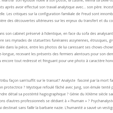
Martha son épouse fidèle à son poste, la cuisine, Minna sa belle-sœu
ts après avoir effectué son travail analytique avec… son père. Ince
e. Les critiques sur la configuration familiale de Freud sont innomb
ère des découvertes ultérieures sur les enjeux du transfert et du co
ans son cabinet préservé à l’identique, en face du sofa des analysant
rrière ses myriades de statuettes funéraires assyriennes, étrusques,
iée dans la pièce, entre les photos de lui caressant ses chows-chows
e-longue, recevant les présents des fermiers alentours pour son derni
u encore tout redressé et fringuant pour une photo à caractère hono
tribu façon sam’suffit sur le transat? Analyste fasciné par la mort f
ion protectrice ? Mystique refoulé fâché avec Jung, son émule tenté 
dre détail sa postérité hagiographique ? Génie du XIXème siècle san
ons d’autres professionnels se dédiant à « l’humain » ? Psychanalyste
destinait sans faillir la barbarie nazie. L’humanité a sauvé un vestig