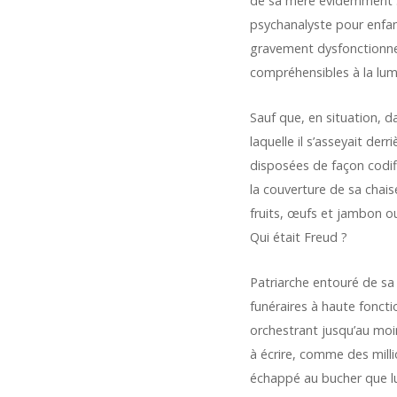
de sa mère évidemment : 
psychanalyste pour enfan
gravement dysfonctionnell
compréhensibles à la lumi
Sauf que, en situation, d
laquelle il s’asseyait de
disposées de façon codif
la couverture de sa chais
fruits, œufs et jambon o
Qui était Freud ?
Patriarche entouré de sa 
funéraires à haute fonct
orchestrant jusqu’au moin
à écrire, comme des milli
échappé au bucher que lui 