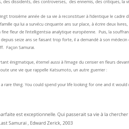
, des dissidents, des controverses, des ennemis, des critiques, la vi
-vingt troisième année de sa vie à reconstituer à l’identique le cadre 
a famille qui lui a survécu cinquante ans sur place, à écrire deux livres
fine fleur de l’intelligentsia analytique européenne. Puis, la souffra
 depuis seize ans se faisant trop forte, il a demandé à son médecin d
ff. Façon Samurai.
tant énigmatique, éternel aussi à l’image du cerisier en fleurs devant
oute une vie que rappelle Katsumoto, un autre guerrier :
a rare thing. You could spend your life looking for one and it would 
arfaite est exceptionnelle. Qui passerait sa vie à la cherche
Last Samurai , Edward Zerick, 2003