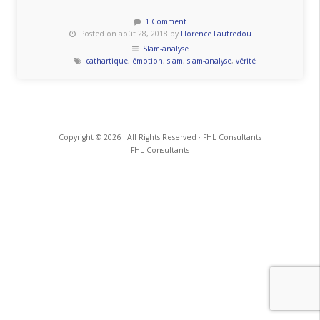
slam-
analyse
1 Comment
Posted on août 28, 2018 by
Florence Lautredou
ou
Slam-analyse
l’émotion
cathartique
,
émotion
,
slam
,
slam-analyse
,
vérité
en
vérité »
Copyright © 2026 · All Rights Reserved · FHL Consultants
FHL Consultants